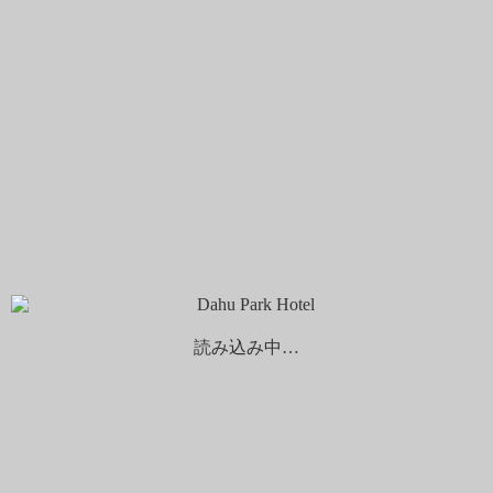
1
泊
泊
大人
子供
割引コード
予約をキャンセルする
予約する
ホーム
客室案内
客室案内
読み込み中…
Dahu Park Hotelの客室はウッド調を基調としてデザインされてお
り、大きな窓からは暖かい太陽の光が差し込む明るい空間です。シ
ンプルさを極めたお部屋でごゆっくりお寛ぎください。
アーバンダブルルーム
詳細